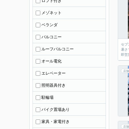
ロフト付き
メゾネット
ベランダ
バルコニー
セブ
ルーフバルコニー
暑さ
即営
オール電化
店舗
エレベーター
照明器具付き
駐輪場
バイク置場あり
家具・家電付き
店舗