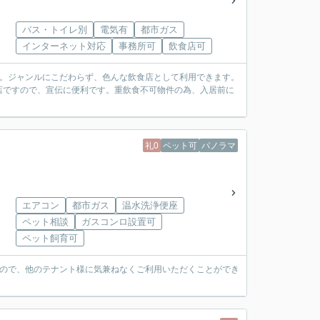
バス・トイレ別
電気有
都市ガス
インターネット対応
事務所可
飲食店可
す。ジャンルにこだわらず、色んな飲食店として利用できます。
店ですので、宣伝に便利です。重飲食不可物件の為、入居前に
礼0
ペット可
パノラマ
エアコン
都市ガス
温水洗浄便座
ペット相談
ガスコンロ設置可
ペット飼育可
すので、他のテナント様に気兼ねなくご利用いただくことができ