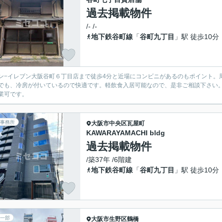
過去掲載物件
/- /-
地下鉄谷町線
「
谷町九丁目
」駅 徒歩10分
ン−イレブン大阪谷町６丁目店まで徒歩4分と近場にコンビニがあるのもポイント。
でも、冷房が付いているので快適です。軽飲食入居可能なので、是非ご相談下さい
業可です。
事務所
大阪市中央区
瓦屋町
KAWARAYAMACHI bldg
過去掲載物件
/築37年 /6階建
地下鉄谷町線
「
谷町九丁目
」駅 徒歩10分
一部
大阪市生野区
鶴橋