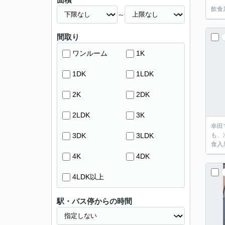
飲食
～
間取り
ワンルーム
1K
1DK
1LDK
2K
2DK
2LDK
3K
幸田
3DK
3LDK
も、
食入
4K
4DK
4LDK以上
駅・バス停からの時間