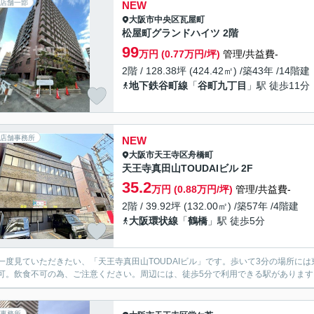
店舗一部
NEW
大阪市中央区
瓦屋町
松屋町グランドハイツ 2階
99
万円 (0.77万円/坪)
管理/共益費-
2階 / 128.38坪 (424.42㎡) /築43年 /14階建
地下鉄谷町線
「
谷町九丁目
」駅 徒歩11分
店舗事務所
NEW
大阪市天王寺区
舟橋町
天王寺真田山TOUDAIビル 2F
35.2
万円 (0.88万円/坪)
管理/共益費-
2階 / 39.92坪 (132.00㎡) /築57年 /4階建
大阪環状線
「
鶴橋
」駅 徒歩5分
一度見ていただきたい、「天王寺真田山TOUDAIビル」です。歩いて3分の場所に
可。飲食不可の為、ご注意ください。周辺には、徒歩5分で利用できる駅がありま
事務所