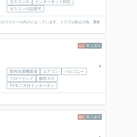
ガスコンロ
インターネット対応
ガスコンロ設置可
なのでスクール向けになっています。トラブル防止の為、重飲
。
礼0
即入居可
室内洗濯機置場
エアコン
バルコニー
フローリング
都市ガス
TVモニタ付インターホン
敷0
即入居可