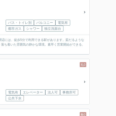
バス・トイレ別
バルコニー
電気有
都市ガス
シャワー
独立洗面台
周辺には、徒歩5分で利用できる駅があります。茹だるような
。落ち着いた雰囲気の静かな環境。素早く営業開始ができる、
礼0
電気有
エレベーター
法人可
事務所可
公共下水
敷0