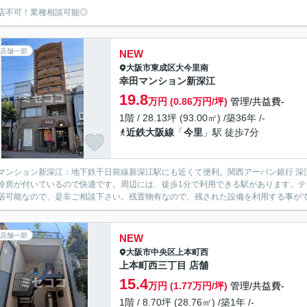
店不可！業種相談可能◎
店舗一部
NEW
大阪市東成区
大今里南
幸田マンション新深江
19.8
万円 (0.86万円/坪)
管理/共益費-
1階 / 28.13坪 (93.00㎡) /築36年 /-
近鉄大阪線
「
今里
」駅 徒歩7分
マンション新深江：地下鉄千日前線新深江駅にも近くて便利。関西アーバン銀行 深
冷房が付いているので快適です。周辺には、徒歩1分で利用できる駅があります。
居可能なので、是非ご相談下さい。残置物有なので、残された設備を利用する事が
店舗一部
NEW
大阪市中央区
上本町西
上本町西三丁目 店舗
15.4
万円 (1.77万円/坪)
管理/共益費-
1階 / 8.70坪 (28.76㎡) /築1年 /-