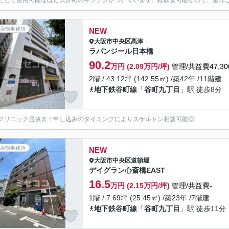
として使用可能なほど大きめのキッチンがついています。軽飲食可能なので、是非
店舗事務所
NEW
大阪市中央区
高津
ラパンジール日本橋
90.2
万円 (2.09万円/坪)
管理/共益費47,30
2階 / 43.12坪 (142.55㎡) /築42年 /11階建
地下鉄谷町線
「
谷町九丁目
」駅 徒歩8分
クリニック居抜き！申し込みのタイミングによりスケルトン相談可能◎
店舗事務所
NEW
大阪市中央区
道頓堀
デイグラン心斎橋EAST
16.5
万円 (2.15万円/坪)
管理/共益費-
1階 / 7.69坪 (25.45㎡) /築23年 /7階建
地下鉄谷町線
「
谷町九丁目
」駅 徒歩11分