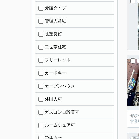
分譲タイプ
管理人常駐
眺望良好
二世帯住宅
フリーレント
カードキー
オープンハウス
外国人可
ガスコンロ設置可
ぜひ
営業
ルームシェア可
学生向け
店舗