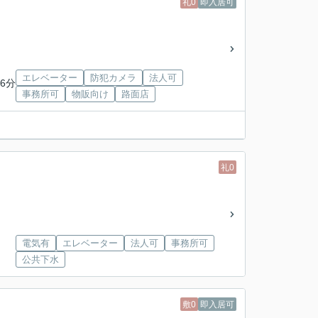
礼0
即入居可
エレベーター
防犯カメラ
法人可
6分
事務所可
物販向け
路面店
礼0
電気有
エレベーター
法人可
事務所可
公共下水
敷0
即入居可