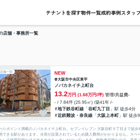
テナントを探す
物件一覧
成約事例
スタッ
の店舗・事務所一覧
店舗一部
NEW
大阪市中央区
東平
ノバカネイチ上町台
13.2
万円 (1.68万円/坪)
管理/共益費-
- / 7.84坪 (25.95㎡) /築41年 /-
地下鉄谷町線
「
谷町九丁目
」駅 徒歩4分
近鉄難波・奈良線
「
大阪上本町
」駅 徒歩
わりポイント満載のノバカネイチ上町台。セブンイレブン 大阪谷町９丁目まで徒歩
用できる駅があります。冷房が設置されているため購入費用がかかりません。スペ