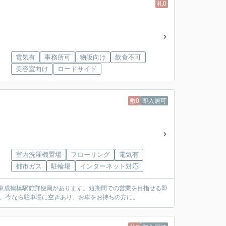
礼0
電気有
事務所可
物販向け
飲食不可
美容室向け
ロードサイド
敷0
即入居可
室内洗濯機置場
フローリング
電気有
都市ガス
駐輪場
インターネット対応
は東成鶴橋駅前郵便局があります。短期間での営業を目指せる即
す。今なら駐車場に空きあり、お車をお持ちの方に。