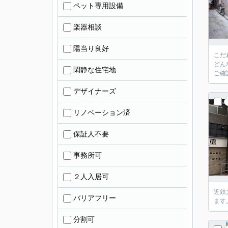
ペット専用設備
楽器相談
陽当り良好
こだ
どん
閑静な住宅地
ご確
デザイナーズ
リノベーション済
保証人不要
事務所可
２人入居可
近鉄
バリアフリー
ます
分割可