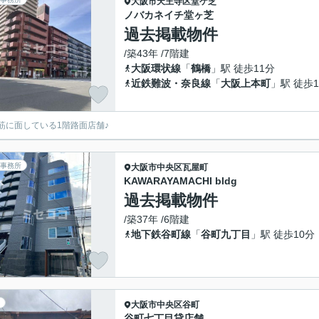
大阪市天王寺区
堂ケ芝
ノバカネイチ堂ヶ芝
過去掲載物件
/築43年 /7階建
大阪環状線
「
鶴橋
」駅 徒歩11分
近鉄難波・奈良線
「
大阪上本町
」駅 徒歩1
筋に面している1階路面店舗♪
事務所
大阪市中央区
瓦屋町
KAWARAYAMACHI bldg
過去掲載物件
/築37年 /6階建
地下鉄谷町線
「
谷町九丁目
」駅 徒歩10分
大阪市中央区
谷町
谷町七丁目貸店舗