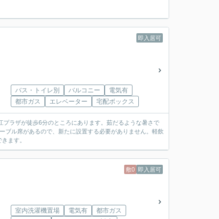
即入居可
バス・トイレ別
バルコニー
電気有
都市ガス
エレベーター
宅配ボックス
江プラザが徒歩6分のところにあります。茹だるような暑さで
テーブル席があるので、新たに設置する必要がありません。軽飲
できます。
敷0
即入居可
室内洗濯機置場
電気有
都市ガス