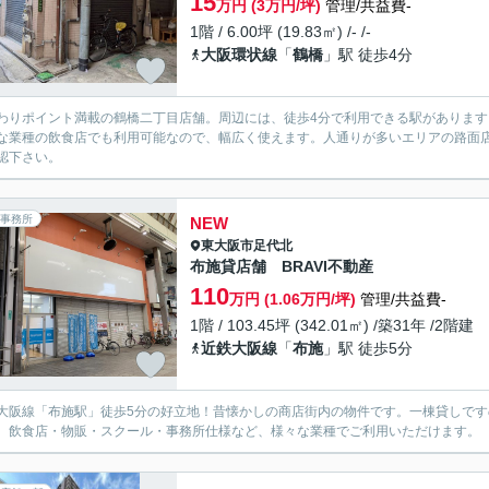
15
万円 (3万円/坪)
管理/共益費-
1階 / 6.00坪 (19.83㎡) /- /-
大阪環状線
「
鶴橋
」駅 徒歩4分
わりポイント満載の鶴橋二丁目店舗。周辺には、徒歩4分で利用できる駅がありま
な業種の飲食店でも利用可能なので、幅広く使えます。人通りが多いエリアの路面
認下さい。
事務所
NEW
東大阪市
足代北
布施貸店舗 BRAVI不動産
110
万円 (1.06万円/坪)
管理/共益費-
1階 / 103.45坪 (342.01㎡) /築31年 /2階建
近鉄大阪線
「
布施
」駅 徒歩5分
大阪線「布施駅」徒歩5分の好立地！昔懐かしの商店街内の物件です。一棟貸しで
。飲食店・物販・スクール・事務所仕様など、様々な業種でご利用いただけます。