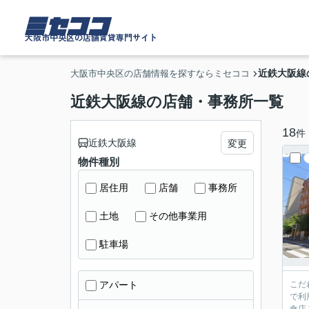
ミセココ
大阪市中央区の店舗賃貸専門サイト
近鉄大阪線
大阪市中央区の店舗情報を探すならミセココ
近鉄大阪線の店舗・事務所一覧
18
件
近鉄大阪線
変更
物件種別
居住用
店舗
事務所
土地
その他事業用
駐車場
アパート
こだ
で利