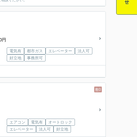
ご相談ください。
0円
電気有
都市ガス
エレベーター
法人可
好立地
事務所可
敷0
エアコン
電気有
オートロック
エレベーター
法人可
好立地