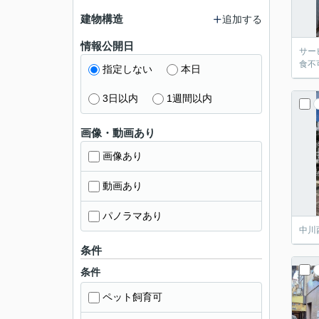
建物構造
追加する
情報公開日
サー
食不
指定しない
本日
3日以内
1週間以内
画像・動画あり
画像あり
動画あり
パノラマあり
中川
条件
条件
ペット飼育可