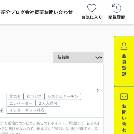
フ紹介
ブログ
会社概要
お問い合わせ
お気に入り
閲覧履歴
電気有
都市ガス
システムキッチン
エレベーター
２人入居可
9分
インターネット対応
4分と近場にコンビニがあるのもポイント。周辺には、徒歩4分
ースに無駄がないので、飲食店など幅広い活用が可能です。飲