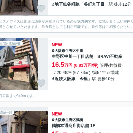
地下鉄谷町線
「
谷町九丁目
」駅 徒歩12分
ビスオフィスは別途会議室が用意されているのが魅力的です。立地が良く広い室内
可とさせていただきます。飲食店としても利用可能です。条件等はご相談ください
住宅付店舗戸建
NEW
大阪市生野区
中川
生野区中川一丁目店舗 BRAVI不動産
16.5
万円 (0.81万円/坪)
管理/共益費-
- / 20.48坪 (67.73㎡) /築54年 /2階建
近鉄大阪線
「
今里
」駅 徒歩10分
西公園まで349mです。
店舗一部
NEW
大阪市生野区
鶴橋
鶴橋本通商店街店舗 1F