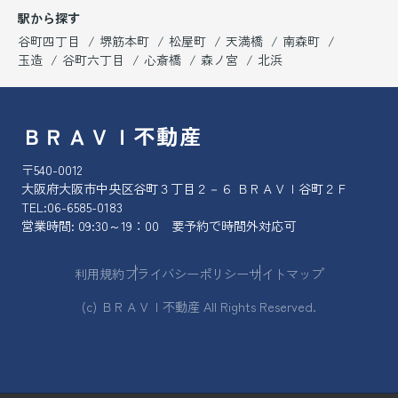
駅から探す
谷町四丁目
堺筋本町
松屋町
天満橋
南森町
玉造
谷町六丁目
心斎橋
森ノ宮
北浜
ＢＲＡＶＩ不動産
〒540-0012
大阪府大阪市中央区谷町３丁目２－６ ＢＲＡＶＩ谷町２Ｆ
TEL:
06-6585-0183
営業時間: 09:30～19：00 要予約で時間外対応可
利用規約
プライバシーポリシー
サイトマップ
(c) ＢＲＡＶＩ不動産 All Rights Reserved.