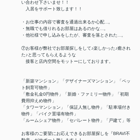
い合わせ下さいませ！！
入居をサポート致します！！
・お仕事の内容で審査を通過出来るか心配...。
・無職でも借りれるお部屋はあるのかな...。
・他社様で申し込みをしたが、審査を落とされた...。
⑦お客様が弊社でお部屋探しをして♪楽しかった♪癒され
た♪と思ってもらえるような
接客と店内空間をモットーにしております。
「新築マンション」「デザイナーズマンション」「ペッ
ト飼育可物件」
「敷金礼金0円物件」「新婚・ファミリー物件」「初期
費用抑えめ物件」
「タワーマンション」「保証人無し物件」「駐車場付き
物件」「バイク置場有物件」
「ルームシェア物件」「セパレート物件」「戸建て」等
お客様のご要望にお応えできるお部屋探しを『BRAVI不