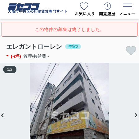
ミセココ
大阪市中央区の店舗賃貸専門サイト
この物件の募集は終了しました。
エレガントローレン
空室0
-
(-/坪)
管理/共益費 -
1
/
2