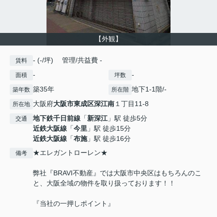
【外観】
- (-/坪) 管理/共益費 -
賃料
-
-
面積
坪数
築35年
地下1-1階/-
築年数
所在階
大阪府
大阪市東成区
深江南
１丁目11-8
所在地
地下鉄千日前線
「
新深江
」駅 徒歩5分
交通
近鉄大阪線
「
今里
」駅 徒歩15分
近鉄大阪線
「
布施
」駅 徒歩16分
★エレガントローレン★
備考
弊社『BRAVI不動産』では大阪市中央区はもちろんのこ
と、大阪全域の物件を取り扱っております！！
『当社の一押しポイント』