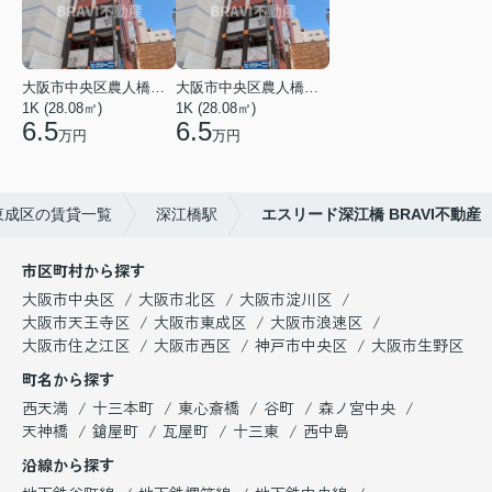
大阪市中央区農人橋１丁目
大阪市中央区農人橋１丁目
1K (28.08㎡)
1K (28.08㎡)
6.5
6.5
万円
万円
東成区の賃貸一覧
深江橋駅
エスリード深江橋 BRAVI不動産
市区町村から探す
大阪市中央区
大阪市北区
大阪市淀川区
大阪市天王寺区
大阪市東成区
大阪市浪速区
大阪市住之江区
大阪市西区
神戸市中央区
大阪市生野区
町名から探す
西天満
十三本町
東心斎橋
谷町
森ノ宮中央
天神橋
鎗屋町
瓦屋町
十三東
西中島
沿線から探す