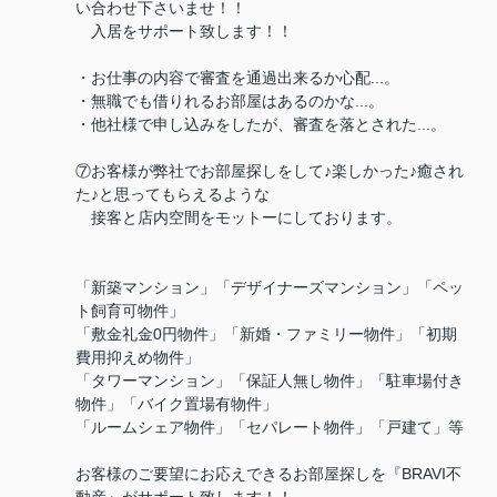
い合わせ下さいませ！！
入居をサポート致します！！
・お仕事の内容で審査を通過出来るか心配...。
・無職でも借りれるお部屋はあるのかな...。
・他社様で申し込みをしたが、審査を落とされた...。
⑦お客様が弊社でお部屋探しをして♪楽しかった♪癒され
た♪と思ってもらえるような
接客と店内空間をモットーにしております。
「新築マンション」「デザイナーズマンション」「ペッ
ト飼育可物件」
「敷金礼金0円物件」「新婚・ファミリー物件」「初期
費用抑えめ物件」
「タワーマンション」「保証人無し物件」「駐車場付き
物件」「バイク置場有物件」
「ルームシェア物件」「セパレート物件」「戸建て」等
お客様のご要望にお応えできるお部屋探しを『BRAVI不