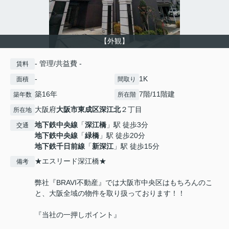
【外観】
- 管理/共益費 -
賃料
-
1K
面積
間取り
築16年
7階/11階建
築年数
所在階
大阪府
大阪市東成区
深江北
２丁目
所在地
地下鉄中央線
「
深江橋
」駅 徒歩3分
交通
地下鉄中央線
「
緑橋
」駅 徒歩20分
地下鉄千日前線
「
新深江
」駅 徒歩15分
★エスリード深江橋★
備考
弊社『BRAVI不動産』では大阪市中央区はもちろんのこ
と、大阪全域の物件を取り扱っております！！
『当社の一押しポイント』