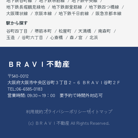
地下鉄谷町線
地下鉄堺筋線
地下鉄中央線
地下鉄長堀鶴見緑地
地下鉄御堂筋線
地下鉄四つ橋線
大阪環状線
京阪本線
地下鉄千日前線
阪急京都本線
駅から探す
谷町四丁目
堺筋本町
松屋町
天満橋
南森町
玉造
谷町六丁目
心斎橋
森ノ宮
北浜
ＢＲＡＶＩ不動産
〒540-0012
大阪府大阪市中央区谷町３丁目２－６ ＢＲＡＶＩ谷町２Ｆ
TEL:
06-6585-0183
営業時間: 09:30～19：00 要予約で時間外対応可
利用規約
プライバシーポリシー
サイトマップ
(c) ＢＲＡＶＩ不動産 All Rights Reserved.