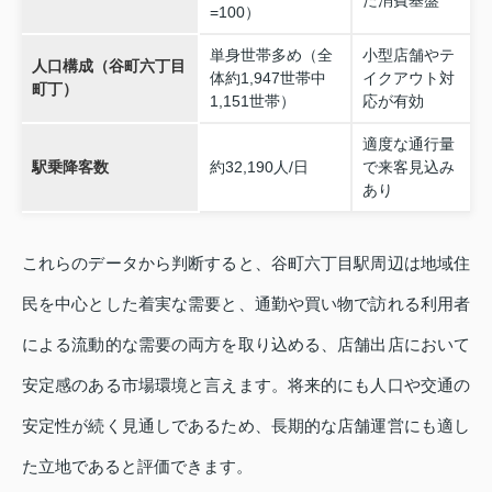
=100）
単身世帯多め（全
小型店舗やテ
人口構成（谷町六丁目
体約1,947世帯中
イクアウト対
町丁）
1,151世帯）
応が有効
適度な通行量
駅乗降客数
約32,190人/日
で来客見込み
あり
これらのデータから判断すると、谷町六丁目駅周辺は地域住
民を中心とした着実な需要と、通勤や買い物で訪れる利用者
による流動的な需要の両方を取り込める、店舗出店において
安定感のある市場環境と言えます。将来的にも人口や交通の
安定性が続く見通しであるため、長期的な店舗運営にも適し
た立地であると評価できます。