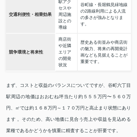
駅アク
谷町線・長堀鶴見緑地線
セスや
の2路線利用による人流
交通利便性・相乗効果
周辺施
の多さが強みとなりま
設との
す。
導線
商店街
歴史ある街並みや商店街
や近隣
の魅力、将来の再開発計
競争環境と将来性
エリア
画なども見据えることが
の開発
重要です。
状況
まず、コストと収益のバランスについてですが、谷町六丁目
駅周辺の地価はおおむね坪当たり約５５５万円〜５６０万
円、㎡では約１６８万円～１７０万円と高止まり状態にあり
ます 。そのため、高い地価に見合う売上や収益を見込める
業種であるかどうかを慎重に精査することが肝要です。