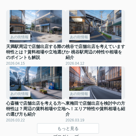
あの街情報
あの街情報
天満駅周辺で店舗出店する際の
桃谷で店舗出店を考えています
特性とは？賃料相場や立地選び
か 桃谷駅周辺の特性や相場を
のポイントも解説
紹介
2026.04.15
2026.04.12
あの街情報
あの街情報
心斎橋で店舗出店を考える方へ
東梅田で店舗出店を検討中の方
特性は？周辺の賃料相場や立地
へ！エリア特性や賃料相場も紹
の選び方も紹介
介
2026.03.22
2026.03.19
もっと見る