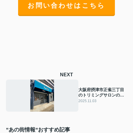
お問い合わせはこちら
NEXT
大阪府摂津市正雀三丁目
のトリミングサロンの居
抜き物件をお預かりしま
2025.11.03
した！
”あの街情報”おすすめ記事