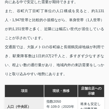
向にある中で安定した需要が期待できます。
また、谷町六丁目町丁単位の人口構成を見ると、約3,131
人・1,947世帯と比較的小規模ながら、単身世帯（1人世帯）
が約1,151世帯と多く、近隣には幅広い世代が居住している
ことが示されています。
交通面では、大阪メトロの谷町線と長堀鶴見緑地線が利用で
き、駅乗降客数は1日約3万2千人と、多すぎず少なすぎな
い、程よい数の通行量があり、地域内外の来訪需要をしっか
りと取り込みやすい地勢にあります。
店舗出店への
項目
現状・推移
示唆
指数2050
将来も安定し
人口（中央区）
年:109.0（2020年
た消費基盤