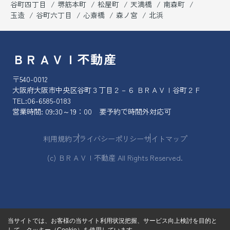
谷町四丁目
堺筋本町
松屋町
天満橋
南森町
玉造
谷町六丁目
心斎橋
森ノ宮
北浜
ＢＲＡＶＩ不動産
〒540-0012
大阪府大阪市中央区谷町３丁目２－６ ＢＲＡＶＩ谷町２Ｆ
TEL:
06-6585-0183
営業時間: 09:30～19：00 要予約で時間外対応可
利用規約
プライバシーポリシー
サイトマップ
(c) ＢＲＡＶＩ不動産 All Rights Reserved.
当サイトでは、お客様の当サイト利用状況把握、サービス向上検討を目的と
して、クッキー（Cookie）を使用しています。