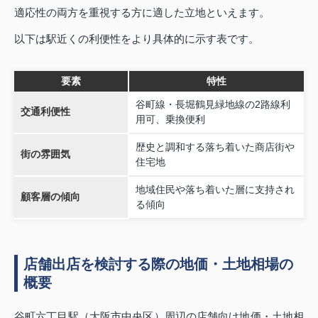
適応性の両方を重視する方に適した立地といえます。
以下は駅近くの利便性をより具体的に示す表です。
要素
特性
谷町線・長堀鶴見緑地線の2路線利
交通利便性
用可、乗換便利
歴史と調和する落ち着いた商店街や
街の雰囲気
住宅地
地域住民や落ち着いた層に支持され
顧客層の傾向
る傾向
店舗出店を検討する際の地価・土地相場の
概要
谷町六丁目駅（大阪市中央区）周辺の店舗向け地価・土地相