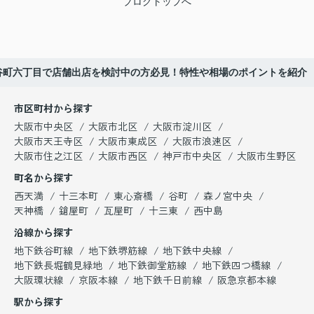
ブログトップへ
谷町六丁目で店舗出店を検討中の方必見！特性や相場のポイントを紹介
市区町村から探す
大阪市中央区
大阪市北区
大阪市淀川区
大阪市天王寺区
大阪市東成区
大阪市浪速区
大阪市住之江区
大阪市西区
神戸市中央区
大阪市生野区
町名から探す
西天満
十三本町
東心斎橋
谷町
森ノ宮中央
天神橋
鎗屋町
瓦屋町
十三東
西中島
沿線から探す
地下鉄谷町線
地下鉄堺筋線
地下鉄中央線
地下鉄長堀鶴見緑地
地下鉄御堂筋線
地下鉄四つ橋線
大阪環状線
京阪本線
地下鉄千日前線
阪急京都本線
駅から探す