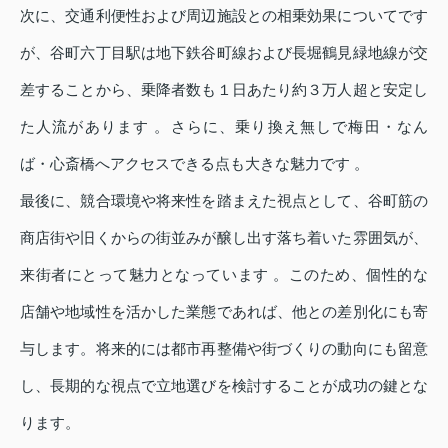
次に、交通利便性および周辺施設との相乗効果についてです
が、谷町六丁目駅は地下鉄谷町線および長堀鶴見緑地線が交
差することから、乗降者数も１日あたり約３万人超と安定し
た人流があります 。さらに、乗り換え無しで梅田・なん
ば・心斎橋へアクセスできる点も大きな魅力です 。
最後に、競合環境や将来性を踏まえた視点として、谷町筋の
商店街や旧くからの街並みが醸し出す落ち着いた雰囲気が、
来街者にとって魅力となっています 。このため、個性的な
店舗や地域性を活かした業態であれば、他との差別化にも寄
与します。将来的には都市再整備や街づくりの動向にも留意
し、長期的な視点で立地選びを検討することが成功の鍵とな
ります。