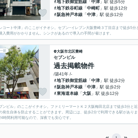
地下鉄御堂筋線
「
中津
」駅 徒歩5分
地下鉄谷町線
「
中崎町
」駅 徒歩12分
阪急神戸本線
「
中津
」駅 徒歩12分
レコート中津」のここがイチオシ。セブン−イレブン大阪豊崎３丁目店まで徒歩5分
購入費用がかかりません。シンクがあるので導入の手間が省けます。
一部
大阪市北区
豊崎
セブンビル
過去掲載物件
/築41年 /-
地下鉄御堂筋線
「
中津
」駅 徒歩2分
阪急神戸本線
「
中津
」駅 徒歩2分
東海道本線
「
大阪
」駅 徒歩12分
ブンビル」のここがイチオシ。ファミリーマートＫ２大阪梅田北店まで徒歩3分と
の発生自体を防止することができます。周辺には、徒歩2分で利用できる駅があり
24時間利用可能なので、深夜でも安心です。