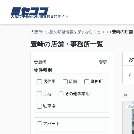
ミセココ
大阪市中央区の店舗賃貸専門サイト
豊崎の店舗
大阪市中央区の店舗情報を探すならミセココ
豊崎の店舗・事務所一覧
お
豊崎
変更
物件種別
西
居住用
店舗
事務所
土地
その他事業用
2
件
駐車場
店舗
アパート