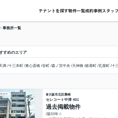
テナントを探す
物件一覧
成約事例
スタッ
・事務所一覧
すすめのエリア
天満
/
十三本町
/
東心斎橋
/
谷町
/
森ノ宮中央
/
天神橋
/
鎗屋町
/
瓦屋町
/
十
事務所
大阪市北区
豊崎
セレコート中津 401
過去掲載物件
/築33年 /-