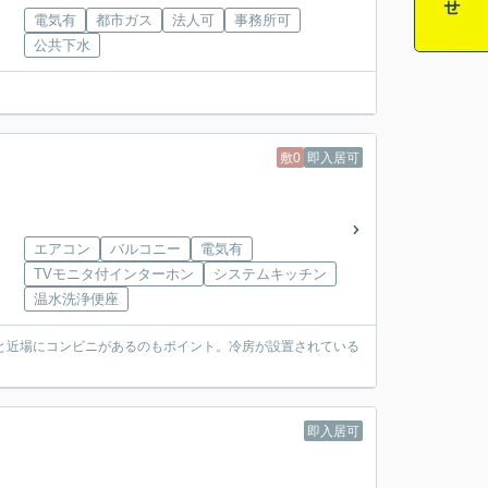
電気有
都市ガス
法人可
事務所可
公共下水
敷0
即入居可
エアコン
バルコニー
電気有
TVモニタ付インターホン
システムキッチン
温水洗浄便座
と近場にコンビニがあるのもポイント。冷房が設置されている
即入居可