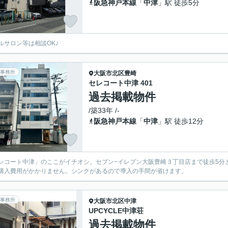
阪急神戸本線
「
中津
」駅 徒歩5分
ルサロン等は相談OK♪
事務所
大阪市北区
豊崎
セレコート中津 401
過去掲載物件
/築33年 /-
阪急神戸本線
「
中津
」駅 徒歩12分
レコート中津」のここがイチオシ。セブン−イレブン大阪豊崎３丁目店まで徒歩5分
購入費用がかかりません。シンクがあるので導入の手間が省けます。
事務所
大阪市北区
中津
UPCYCLE中津荘
過去掲載物件