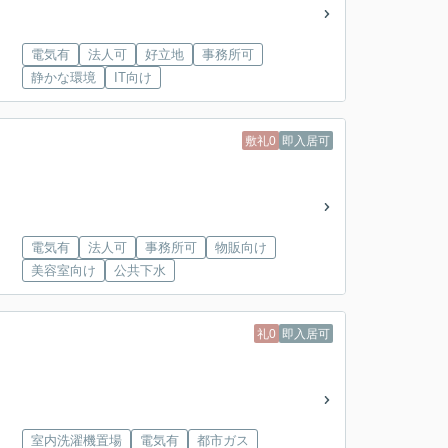
電気有
法人可
好立地
事務所可
静かな環境
IT向け
敷礼0
即入居可
電気有
法人可
事務所可
物販向け
美容室向け
公共下水
礼0
即入居可
室内洗濯機置場
電気有
都市ガス