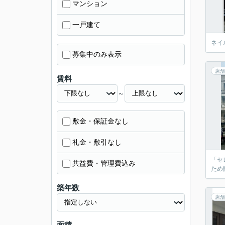
マンション
一戸建て
ネイ
募集中のみ表示
店舗
賃料
～
敷金・保証金なし
礼金・敷引なし
「セ
共益費・管理費込み
ため
築年数
店舗
面積