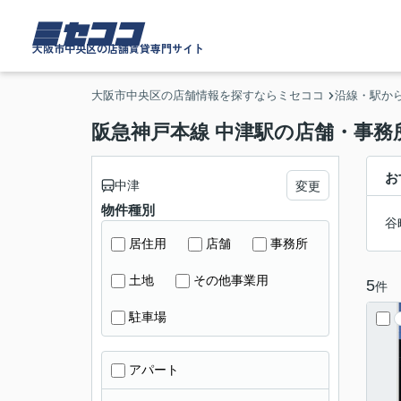
ミセココ
大阪市中央区の店舗賃貸専門サイト
大阪市中央区の店舗情報を探すならミセココ
沿線・駅か
阪急神戸本線 中津駅の店舗・事務
お
中津
変更
物件種別
谷
居住用
店舗
事務所
土地
その他事業用
5
件
駐車場
アパート