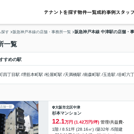
テナントを探す
物件一覧
成約事例
スタッ
阪急神戸本線 中津駅の店舗・
ら探す
阪急神戸本線の店舗・事務所一覧
所一覧
すすめの駅
町四丁目駅
/
堺筋本町駅
/
松屋町駅
/
天満橋駅
/
南森町駅
/
玉造駅
/
谷町六
店舗一部
大阪市北区
中津
杉本マンション
12.1
万円 (1.42万円/坪)
管理/共益費-
1階 / 8.51坪 (28.16㎡) /築32年 /5階建