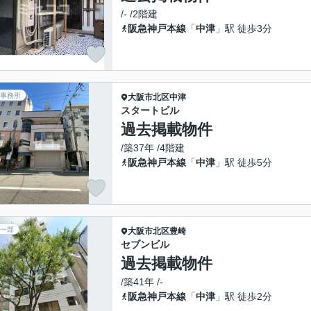
/- /2階建
阪急神戸本線
「
中津
」駅 徒歩3分
事務所
大阪市北区
中津
スタートビル
過去掲載物件
/築37年 /4階建
阪急神戸本線
「
中津
」駅 徒歩5分
一部
大阪市北区
豊崎
セブンビル
過去掲載物件
/築41年 /-
阪急神戸本線
「
中津
」駅 徒歩2分