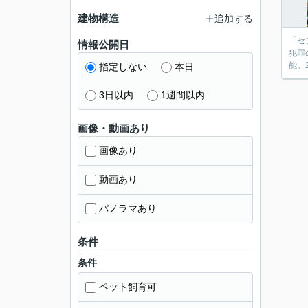
建物構造
追加する
「セ
情報公開日
犯罪
能。
指定しない
本日
3日以内
1週間以内
画像・動画あり
画像あり
動画あり
パノラマあり
条件
条件
ペット飼育可