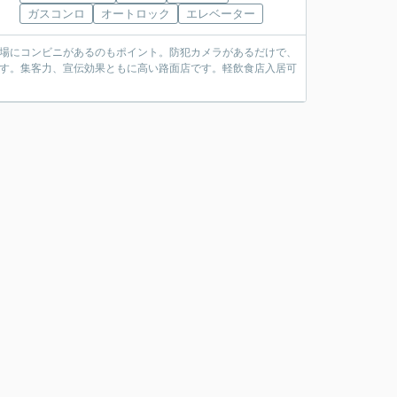
ガスコンロ
オートロック
エレベーター
近場にコンビニがあるのもポイント。防犯カメラがあるだけで、
ます。集客力、宣伝効果ともに高い路面店です。軽飲食店入居可