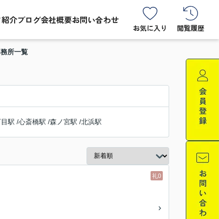
フ紹介
ブログ
会社概要
お問い合わせ
お気に入り
閲覧履歴
事務所一覧
丁目駅
/
心斎橋駅
/
森ノ宮駅
/
北浜駅
礼0