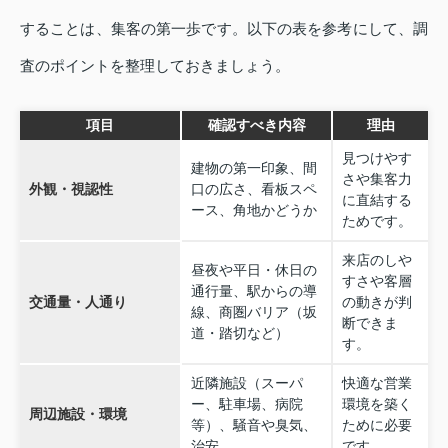
することは、集客の第一歩です。以下の表を参考にして、調
査のポイントを整理しておきましょう。
項目
確認すべき内容
理由
見つけやす
建物の第一印象、間
さや集客力
外観・視認性
口の広さ、看板スペ
に直結する
ース、角地かどうか
ためです。
来店のしや
昼夜や平日・休日の
すさや客層
通行量、駅からの導
交通量・人通り
の動きが判
線、商圏バリア（坂
断できま
道・踏切など）
す。
近隣施設（スーパ
快適な営業
ー、駐車場、病院
環境を築く
周辺施設・環境
等）、騒音や臭気、
ために必要
治安
です。