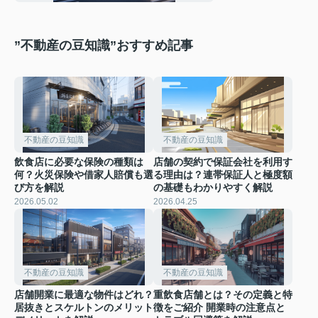
”不動産の豆知識”おすすめ記事
不動産の豆知識
不動産の豆知識
飲食店に必要な保険の種類は
店舗の契約で保証会社を利用す
何？火災保険や借家人賠償も選
る理由は？連帯保証人と極度額
び方を解説
の基礎もわかりやすく解説
2026.05.02
2026.04.25
不動産の豆知識
不動産の豆知識
店舗開業に最適な物件はどれ？
重飲食店舗とは？その定義と特
居抜きとスケルトンのメリット
徴をご紹介 開業時の注意点と