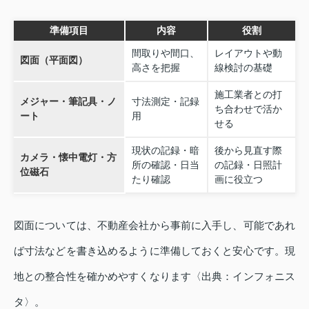
準備項目
内容
役割
間取りや間口、
レイアウトや動
図面（平面図）
高さを把握
線検討の基礎
施工業者との打
メジャー・筆記具・ノ
寸法測定・記録
ち合わせで活か
ート
用
せる
現状の記録・暗
後から見直す際
カメラ・懐中電灯・方
所の確認・日当
の記録・日照計
位磁石
たり確認
画に役立つ
図面については、不動産会社から事前に入手し、可能であれ
ば寸法などを書き込めるように準備しておくと安心です。現
地との整合性を確かめやすくなります〈出典：インフォニス
タ〉。