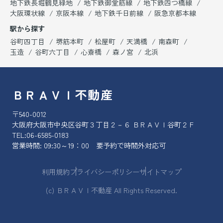
地下鉄長堀鶴見緑地
地下鉄御堂筋線
地下鉄四つ橋線
大阪環状線
京阪本線
地下鉄千日前線
阪急京都本線
駅から探す
谷町四丁目
堺筋本町
松屋町
天満橋
南森町
玉造
谷町六丁目
心斎橋
森ノ宮
北浜
ＢＲＡＶＩ不動産
〒540-0012
大阪府大阪市中央区谷町３丁目２－６ ＢＲＡＶＩ谷町２Ｆ
TEL:
06-6585-0183
営業時間: 09:30～19：00 要予約で時間外対応可
利用規約
プライバシーポリシー
サイトマップ
(c) ＢＲＡＶＩ不動産 All Rights Reserved.