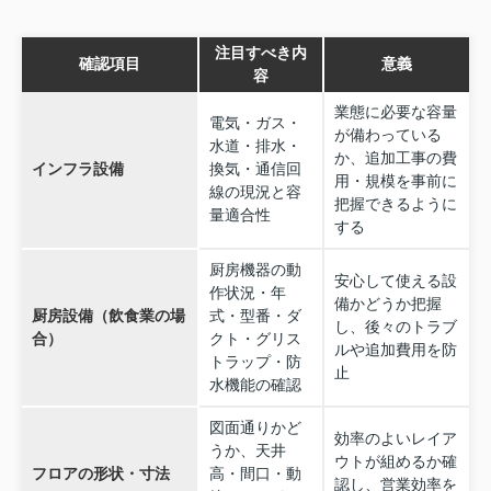
注目すべき内
確認項目
意義
容
業態に必要な容量
電気・ガス・
が備わっている
水道・排水・
か、追加工事の費
インフラ設備
換気・通信回
用・規模を事前に
線の現況と容
把握できるように
量適合性
する
厨房機器の動
安心して使える設
作状況・年
備かどうか把握
厨房設備（飲食業の場
式・型番・ダ
し、後々のトラブ
合）
クト・グリス
ルや追加費用を防
トラップ・防
止
水機能の確認
図面通りかど
効率のよいレイア
うか、天井
ウトが組めるか確
フロアの形状・寸法
高・間口・動
認し、営業効率を