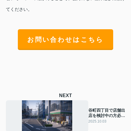
てください。
お問い合わせはこちら
NEXT
谷町四丁目で店舗出
店を検討中の方必
見！エリア特性や賃
2025.10.03
料相場も紹介