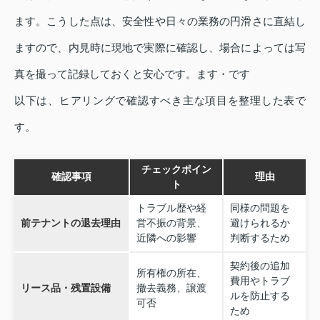
ます。こうした点は、安全性や日々の業務の円滑さに直結し
ますので、内見時に現地で実際に確認し、場合によっては写
真を撮って記録しておくと安心です。ます・です
以下は、ヒアリングで確認すべき主な項目を整理した表で
す。
チェックポイン
確認事項
理由
ト
トラブル歴や経
同様の問題を
前テナントの退去理由
営不振の背景、
避けられるか
近隣への影響
判断するため
契約後の追加
所有権の所在、
費用やトラブ
リース品・残置設備
撤去義務、譲渡
ルを防止する
可否
ため